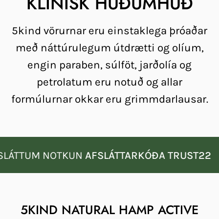
KLÍNÍSK HÚÐUMHÚÐ
5kind vörurnar eru einstaklega þróaðar
með náttúrulegum útdrætti og olíum,
engin paraben, súlföt, jarðolía og
petrolatum eru notuð og allar
formúlurnar okkar eru grimmdarlausar.
LÁTTUM NOTKUN
AFSLÁTTARKÓÐA TRUST22
5KIND NATURAL HAMP ACTIVE