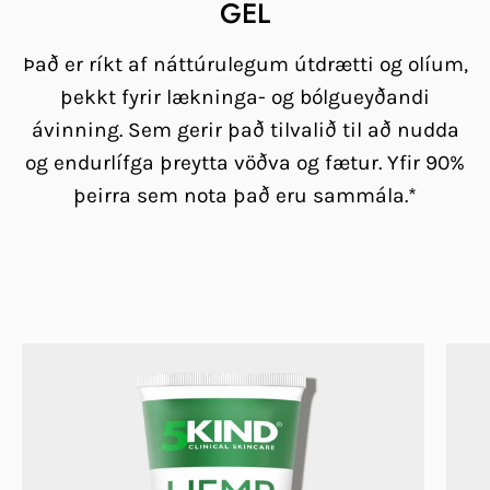
GEL
Það er ríkt af náttúrulegum útdrætti og olíum,
þekkt fyrir lækninga- og bólgueyðandi
ávinning. Sem gerir það tilvalið til að nudda
og endurlífga þreytta vöðva og fætur. Yfir 90%
þeirra sem nota það eru sammála.*