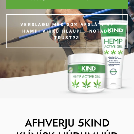
VERSLAÐU MEÐ 20% AFSLÁTT AF
HAMPI VIRKU HLAUPI - NOTAÐU
TRUST22
AFHVERJU 5KIND