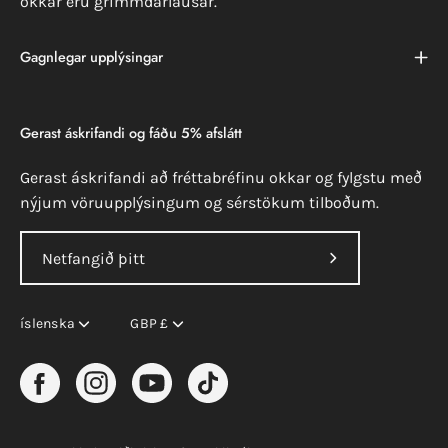
okkar eru grimmdarlausar.
Gagnlegar upplýsingar
Gerast áskrifandi og fáðu 5% afslátt
Gerast áskrifandi að fréttabréfinu okkar og fylgstu með
nýjum vöruupplýsingum og sérstökum tilboðum.
Gerast
áskrifandi
Tungumál
Gjaldmiðill
að
íslenska
GBP £
fréttabréfinu
okkar