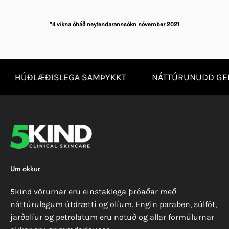
*4 vikna óháð neytendarannsókn nóvember 2021
HÚÐLÆÐISLEGA SAMÞYKKT
NÁTTÚRUNUDD GEL
Um okkur
5kind vörurnar eru einstaklega þróaðar með
náttúrulegum útdrætti og olíum. Engin paraben, súlföt,
jarðolíur og petrolatum eru notuð og allar formúlurnar