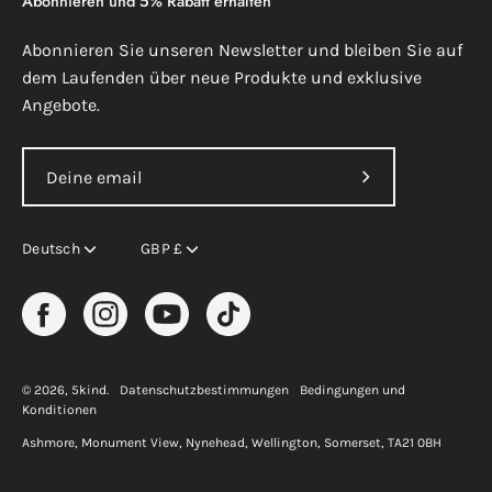
Abonnieren und 5% Rabatt erhalten
Abonnieren Sie unseren Newsletter und bleiben Sie auf
dem Laufenden über neue Produkte und exklusive
Angebote.
Abonniere
unseren
Sprache
Währung
newsletter
Deutsch
GBP £
© 2026,
5kind
.
Datenschutzbestimmungen
Bedingungen und
Konditionen
Ashmore, Monument View, Nynehead, Wellington, Somerset, TA21 0BH